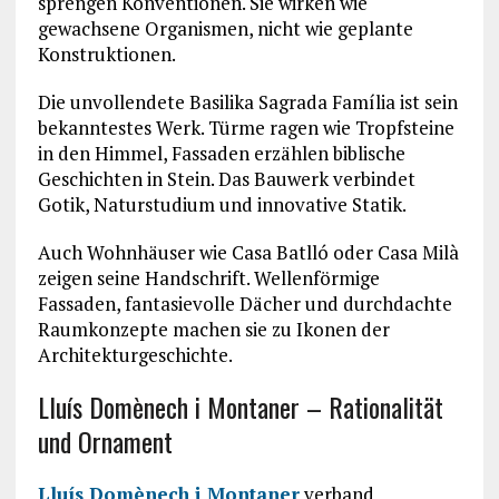
sprengen Konventionen. Sie wirken wie
gewachsene Organismen, nicht wie geplante
Konstruktionen.
Die unvollendete Basilika
Sagrada Família
ist sein
bekanntestes Werk. Türme ragen wie Tropfsteine
in den Himmel, Fassaden erzählen biblische
Geschichten in Stein. Das Bauwerk verbindet
Gotik, Naturstudium und innovative Statik.
Auch Wohnhäuser wie
Casa Batlló
oder
Casa Milà
zeigen seine Handschrift. Wellenförmige
Fassaden, fantasievolle Dächer und durchdachte
Raumkonzepte machen sie zu Ikonen der
Architekturgeschichte.
Lluís Domènech i Montaner – Rationalität
und Ornament
Lluís Domènech i Montaner
verband