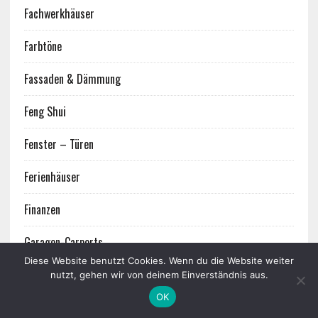
Fachwerkhäuser
Farbtöne
Fassaden & Dämmung
Feng Shui
Fenster – Türen
Ferienhäuser
Finanzen
Garagen-Carports
Diese Website benutzt Cookies. Wenn du die Website weiter
Garten
nutzt, gehen wir von deinem Einverständnis aus.
OK
Gartengebäude