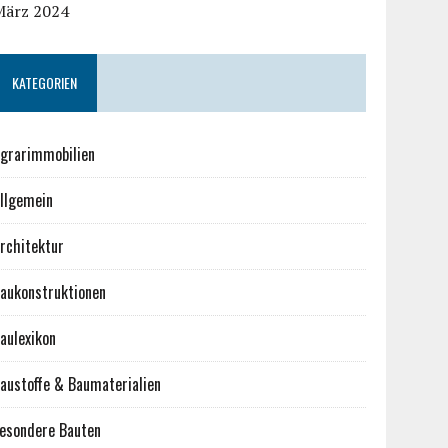
März 2024
KATEGORIEN
grarimmobilien
llgemein
rchitektur
aukonstruktionen
aulexikon
austoffe & Baumaterialien
esondere Bauten