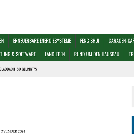
EN
ERNEUERBARE ENERGIESYSTEME
FENG SHUI
GARAGEN-CA
LTUNG & SOFTWARE
LANDLEBEN
RUND UM DEN HAUSBAU
TR
GLADBACH: SO GELINGT’S
 UND VERKAUFEN
L WÄHLEN?
EN SOLLTEN
 NOVEMBER 2024