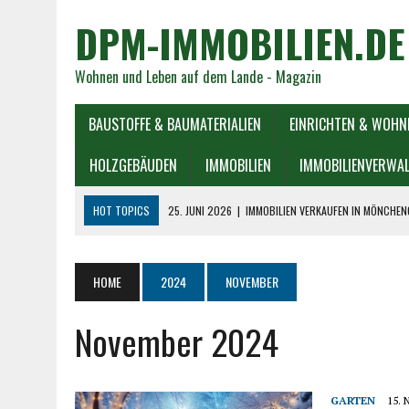
DPM-IMMOBILIEN.DE
Wohnen und Leben auf dem Lande - Magazin
BAUSTOFFE & BAUMATERIALIEN
EINRICHTEN & WOHN
HOLZGEBÄUDEN
IMMOBILIEN
IMMOBILIENVERWA
HOT TOPICS
25. JUNI 2026
|
IMMOBILIEN VERKAUFEN IN MÖNCHEN
23. JUNI 2026
|
IMMOBILIENMAKLER IN BAYERN: ERFOLGREICH KAUFEN
22. JUNI 2026
|
TREPPENLIFT ANBIETER: BUNDESWEIT ODER REGIONA
HOME
2024
NOVEMBER
25. MAI 2026
|
REGIONALMESSE HAUS & GARTEN MITTELRHEIN
November 2024
4. AUGUST 2026
|
IMMOBILIENKAUF: WORAUF KÄUFER WIRKLICH ACHT
GARTEN
15.