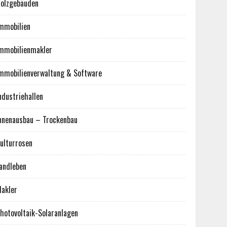
olzgebäuden
mmobilien
mmobilienmakler
mmobilienverwaltung & Software
ndustriehallen
nnenausbau – Trockenbau
ulturrosen
andleben
akler
hotovoltaik-Solaranlagen