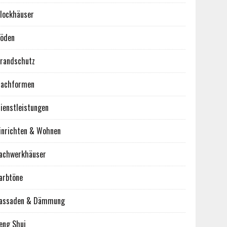
lockhäuser
öden
randschutz
achformen
ienstleistungen
inrichten & Wohnen
achwerkhäuser
arbtöne
assaden & Dämmung
eng Shui