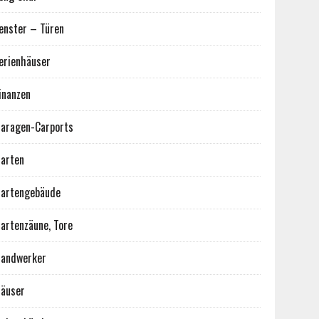
enster – Türen
erienhäuser
inanzen
aragen-Carports
arten
artengebäude
artenzäune, Tore
andwerker
äuser