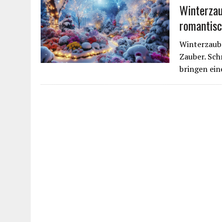
Winterzau
romantis
Winterzaube
Zauber. Sch
bringen ei