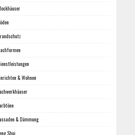
lockhäuser
öden
randschutz
achformen
ienstleistungen
inrichten & Wohnen
achwerkhäuser
arbtöne
assaden & Dämmung
eng Shui