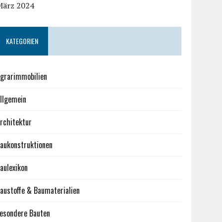
März 2024
KATEGORIEN
grarimmobilien
llgemein
rchitektur
aukonstruktionen
aulexikon
austoffe & Baumaterialien
esondere Bauten