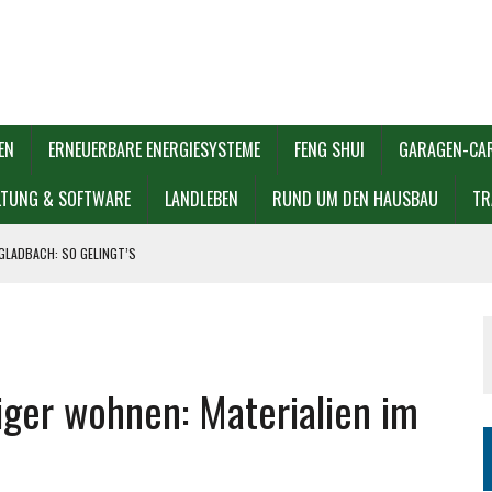
EN
ERNEUERBARE ENERGIESYSTEME
FENG SHUI
GARAGEN-CA
LTUNG & SOFTWARE
LANDLEBEN
RUND UM DEN HAUSBAU
TR
GLADBACH: SO GELINGT’S
 UND VERKAUFEN
L WÄHLEN?
iger wohnen: Materialien im
EN SOLLTEN