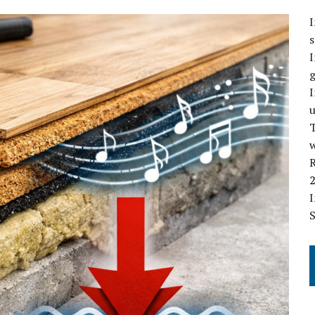
I
s
g
I
T