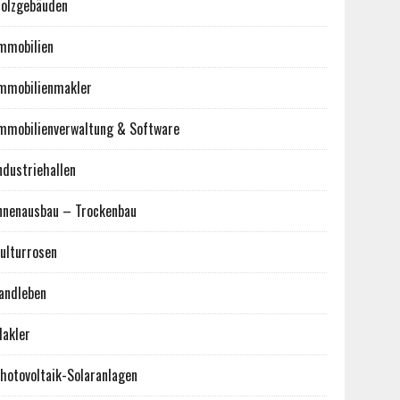
olzgebäuden
mmobilien
mmobilienmakler
mmobilienverwaltung & Software
ndustriehallen
nnenausbau – Trockenbau
ulturrosen
andleben
akler
hotovoltaik-Solaranlagen