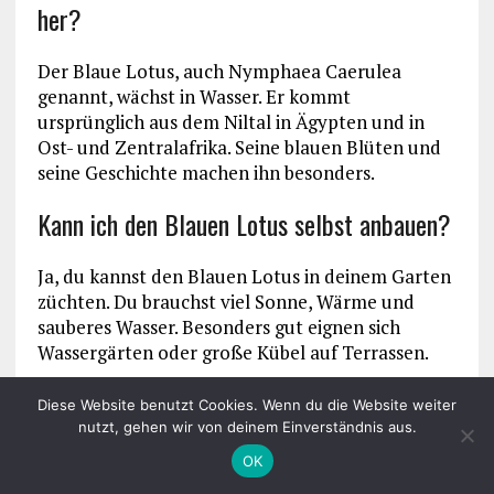
her?
Der Blaue Lotus, auch Nymphaea Caerulea
genannt, wächst in Wasser. Er kommt
ursprünglich aus dem Niltal in Ägypten und in
Ost- und Zentralafrika. Seine blauen Blüten und
seine Geschichte machen ihn besonders.
Kann ich den Blauen Lotus selbst anbauen?
Ja, du kannst den Blauen Lotus in deinem Garten
züchten. Du brauchst viel Sonne, Wärme und
sauberes Wasser. Besonders gut eignen sich
Wassergärten oder große Kübel auf Terrassen.
Wie fügt sich der Blaue Lotus in meinen
Diese Website benutzt Cookies. Wenn du die Website weiter
nutzt, gehen wir von deinem Einverständnis aus.
Kräutergarten ein?
OK
Der Blaue Lotus passt gut zu anderen Kräutern