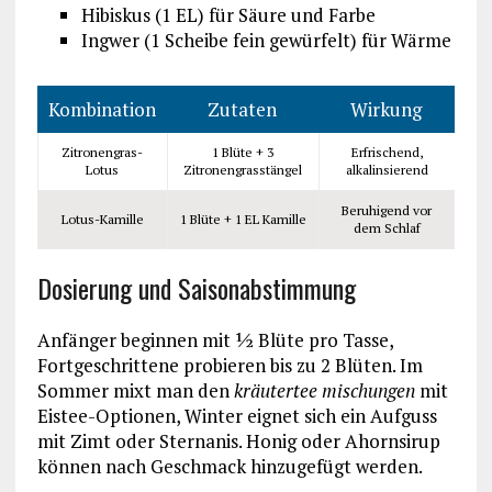
Hibiskus (1 EL) für Säure und Farbe
Ingwer (1 Scheibe fein gewürfelt) für Wärme
Kombination
Zutaten
Wirkung
Zitronengras-
1 Blüte + 3
Erfrischend,
Lotus
Zitronengrasstängel
alkalinsierend
Beruhigend vor
Lotus-Kamille
1 Blüte + 1 EL Kamille
dem Schlaf
Dosierung und Saisonabstimmung
Anfänger beginnen mit ½ Blüte pro Tasse,
Fortgeschrittene probieren bis zu 2 Blüten. Im
Sommer mixt man den
kräutertee mischungen
mit
Eistee-Optionen, Winter eignet sich ein Aufguss
mit Zimt oder Sternanis. Honig oder Ahornsirup
können nach Geschmack hinzugefügt werden.