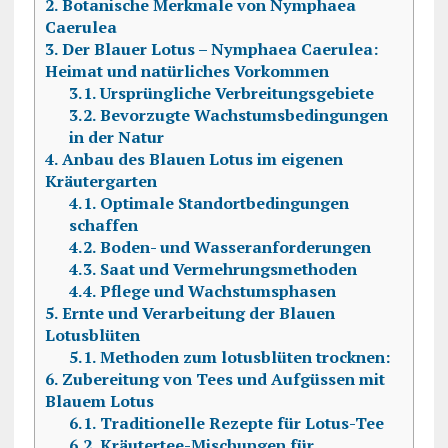
2.
Botanische Merkmale von Nymphaea
Caerulea
3.
Der Blauer Lotus – Nymphaea Caerulea:
Heimat und natürliches Vorkommen
3.1.
Ursprüngliche Verbreitungsgebiete
3.2.
Bevorzugte Wachstumsbedingungen
in der Natur
4.
Anbau des Blauen Lotus im eigenen
Kräutergarten
4.1.
Optimale Standortbedingungen
schaffen
4.2.
Boden- und Wasseranforderungen
4.3.
Saat und Vermehrungsmethoden
4.4.
Pflege und Wachstumsphasen
5.
Ernte und Verarbeitung der Blauen
Lotusblüten
5.1.
Methoden zum lotusblüten trocknen:
6.
Zubereitung von Tees und Aufgüssen mit
Blauem Lotus
6.1.
Traditionelle Rezepte für Lotus-Tee
6.2.
Kräutertee-Mischungen für