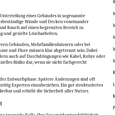
H
I
ie Unterteilung eines Gebäudes in sogenannte
euerbeständige Wände und Decken voneinander
I
r und Rauch auf einen begrenzten Bereich zu
ng und gezielte Löscharbeiten.
I
ßeren Gebäuden, Mehrfamilienhäusern oder bei
I
me und Flure müssen klar abgetrennt sein. Dabei
ndern auch auf Durchdringungen wie Kabel, Rohre oder
I
ielles Risiko dar, wenn sie nicht fachgerecht
K
n der Entwurfsphase. Spätere Änderungen sind oft
L
zeitig Experten einzubeziehen. Ein gut strukturiertes
lierbar und erhöht die Sicherheit aller Nutzer.
M
n
P
e tragende Rolle. Ihre Feuerwiderstandsfähigkeit