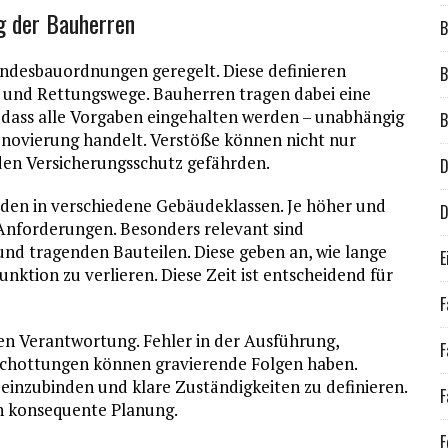
g der Bauherren
B
andesbauordnungen geregelt. Diese definieren
B
 und Rettungswege. Bauherren tragen dabei eine
 dass alle Vorgaben eingehalten werden – unabhängig
B
enovierung handelt. Verstöße können nicht nur
den Versicherungsschutz gefährden.
D
äuden in verschiedene Gebäudeklassen. Je höher und
D
e Anforderungen. Besonders relevant sind
d tragenden Bauteilen. Diese geben an, wie lange
E
nktion zu verlieren. Diese Zeit ist entscheidend für
F
n Verantwortung. Fehler in der Ausführung,
F
chottungen können gravierende Folgen haben.
ig einzubinden und klare Zuständigkeiten zu definieren.
F
ch konsequente Planung.
F