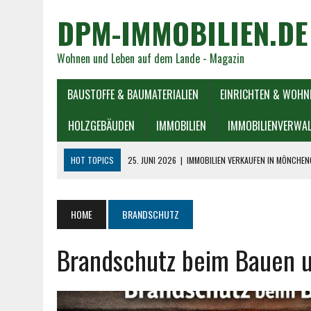
DPM-IMMOBILIEN.DE
Wohnen und Leben auf dem Lande - Magazin
BAUSTOFFE & BAUMATERIALIEN
EINRICHTEN & WOHN
HOLZGEBÄUDEN
IMMOBILIEN
IMMOBILIENVERWA
HOT TOPICS
25. JUNI 2026
|
IMMOBILIEN VERKAUFEN IN MÖNCHEN
23. JUNI 2026
|
IMMOBILIENMAKLER IN BAYERN: ERFOLGREICH KAUFEN
22. JUNI 2026
|
TREPPENLIFT ANBIETER: BUNDESWEIT ODER REGIONA
HOME
BRANDSCHUTZ
25. MAI 2026
|
REGIONALMESSE HAUS & GARTEN MITTELRHEIN
Brandschutz beim Bauen 
4. AUGUST 2026
|
IMMOBILIENKAUF: WORAUF KÄUFER WIRKLICH ACHT