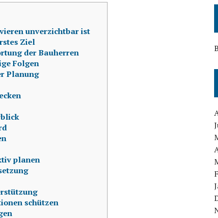
eren unverzichtbar ist
stes Ziel
B
rtung der Bauherren
ige Folgen
er Planung
ecken
blick
J
rd
en
A
tiv planen
msetzung
erstützung
tionen schützen
agen