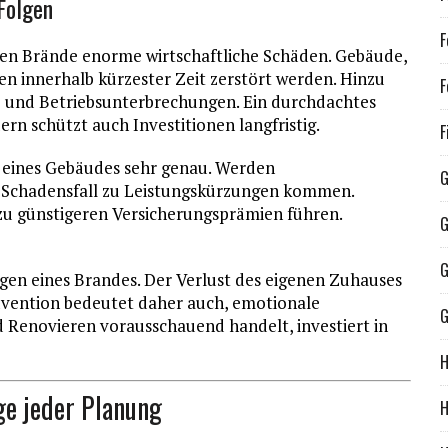
Folgen
F
hen Brände enorme wirtschaftliche Schäden. Gebäude,
n innerhalb kürzester Zeit zerstört werden. Hinzu
F
 und Betriebsunterbrechungen. Ein durchdachtes
rn schützt auch Investitionen langfristig.
F
 eines Gebäudes sehr genau. Werden
G
m Schadensfall zu Leistungskürzungen kommen.
 günstigeren Versicherungsprämien führen.
G
G
lgen eines Brandes. Der Verlust des eigenen Zuhauses
Prävention bedeutet daher auch, emotionale
G
Renovieren vorausschauend handelt, investiert in
H
ge jeder Planung
H