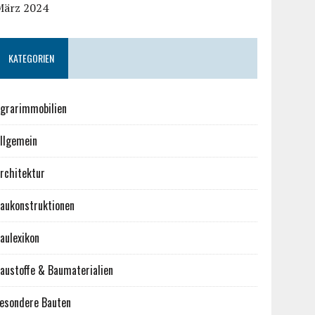
März 2024
KATEGORIEN
grarimmobilien
llgemein
rchitektur
aukonstruktionen
aulexikon
austoffe & Baumaterialien
esondere Bauten