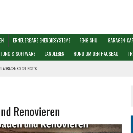
EN
ERNEUERBARE ENERGIESYSTEME
FENG SHUI
GARAGEN-CA
LTUNG & SOFTWARE
LANDLEBEN
RUND UM DEN HAUSBAU
TR
GLADBACH: SO GELINGT’S
 UND VERKAUFEN
L WÄHLEN?
und Renovieren
EN SOLLTEN