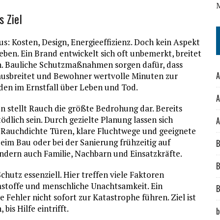
s Ziel
s: Kosten, Design, Energieeffizienz. Doch kein Aspekt
eben. Ein Brand entwickelt sich oft unbemerkt, breitet
on. Bauliche Schutzmaßnahmen sorgen dafür, dass
A
ausbreitet und Bewohner wertvolle Minuten zur
den im Ernstfall über Leben und Tod.
A
stellt Rauch die größte Bedrohung dar. Bereits
lich sein. Durch gezielte Planung lassen sich
A
 Rauchdichte Türen, klare Fluchtwege und geeignete
beim Bau oder bei der Sanierung frühzeitig auf
B
 sondern auch Familie, Nachbarn und Einsatzkräfte.
B
utz essenziell. Hier treffen viele Faktoren
stoffe und menschliche Unachtsamkeit. Ein
B
e Fehler nicht sofort zur Katastrophe führen. Ziel ist
bis Hilfe eintrifft.
b