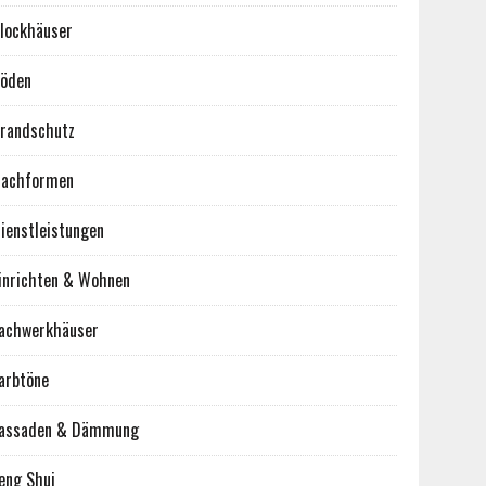
lockhäuser
öden
randschutz
achformen
ienstleistungen
inrichten & Wohnen
achwerkhäuser
arbtöne
assaden & Dämmung
eng Shui