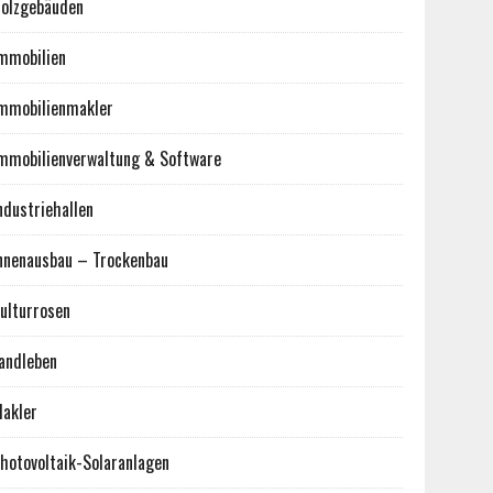
olzgebäuden
mmobilien
mmobilienmakler
mmobilienverwaltung & Software
ndustriehallen
nnenausbau – Trockenbau
ulturrosen
andleben
akler
hotovoltaik-Solaranlagen