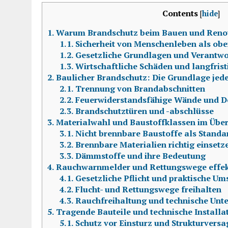
Contents
[
hide
]
1.
Warum Brandschutz beim Bauen und Renovi
1.1.
Sicherheit von Menschenleben als ober
1.2.
Gesetzliche Grundlagen und Verantwo
1.3.
Wirtschaftliche Schäden und langfrist
2.
Baulicher Brandschutz: Die Grundlage jed
2.1.
Trennung von Brandabschnitten
2.2.
Feuerwiderstandsfähige Wände und D
2.3.
Brandschutztüren und -abschlüsse
3.
Materialwahl und Baustoffklassen im Über
3.1.
Nicht brennbare Baustoffe als Standa
3.2.
Brennbare Materialien richtig einsetz
3.3.
Dämmstoffe und ihre Bedeutung
4.
Rauchwarnmelder und Rettungswege effek
4.1.
Gesetzliche Pflicht und praktische U
4.2.
Flucht- und Rettungswege freihalten
4.3.
Rauchfreihaltung und technische Unt
5.
Tragende Bauteile und technische Installa
5.1.
Schutz vor Einsturz und Strukturvers