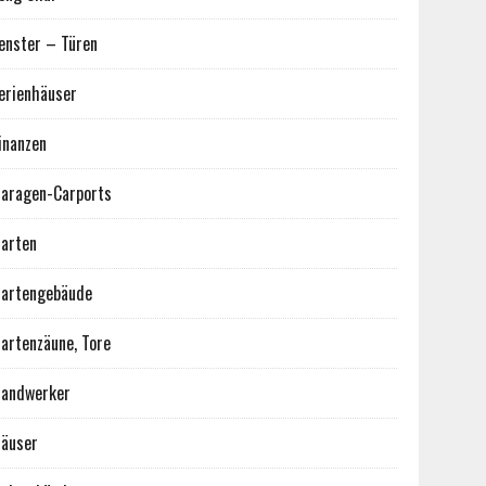
enster – Türen
erienhäuser
inanzen
aragen-Carports
arten
artengebäude
artenzäune, Tore
andwerker
äuser