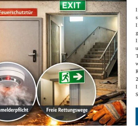
I
s
g
I
T