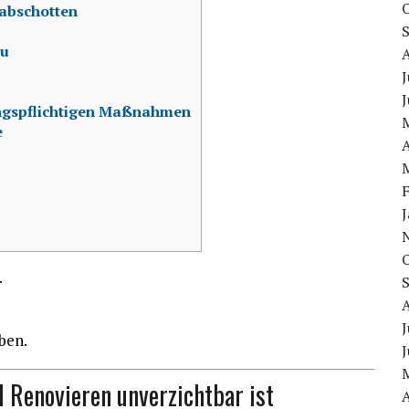
abschotten
au
J
J
ngspflichtigen Maßnahmen
e
A
.
J
ben.
J
Renovieren unverzichtbar ist
A