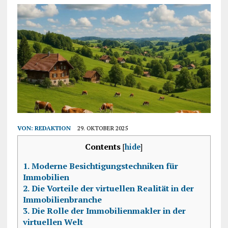
VON:
REDAKTION
29. OKTOBER 2025
Contents
[
hide
]
1.
Moderne Besichtigungstechniken für
Immobilien
2.
Die Vorteile der virtuellen Realität in der
Immobilienbranche
3.
Die Rolle der Immobilienmakler in der
virtuellen Welt